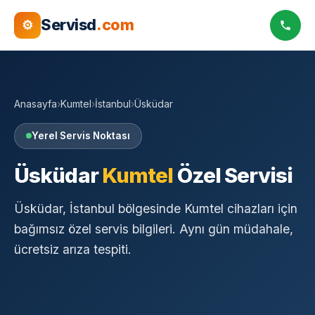
Servisd
.com
⚙
Anasayfa
›
Kumtel
›
İstanbul
›
Üsküdar
Yerel Servis Noktası
Üsküdar
Kumtel
Özel Servisi
Üsküdar, İstanbul bölgesinde Kumtel cihazları için
bağımsız özel servis bilgileri. Aynı gün müdahale,
ücretsiz arıza tespiti.