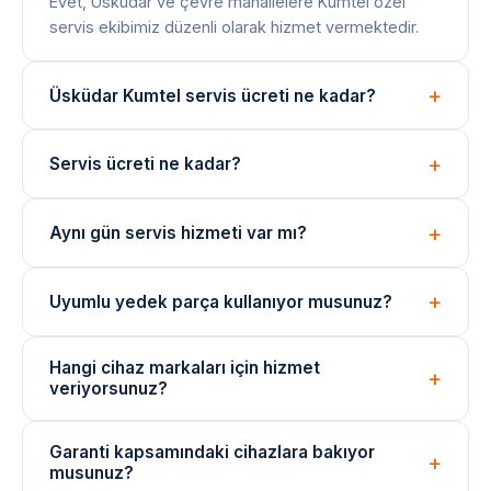
Evet, Üsküdar ve çevre mahallelere Kumtel özel
servis ekibimiz düzenli olarak hizmet vermektedir.
Üsküdar Kumtel servis ücreti ne kadar?
Arıza tespiti ücretsizdir. Onarım bedeli arıza türüne
Servis ücreti ne kadar?
göre değişir; işlem öncesi net fiyat bilgisi paylaşılır.
Arıza tespiti ücretsizdir. Onarım ücreti, arızanın türüne
Aynı gün servis hizmeti var mı?
ve değişen parçaya göre belirlenir. İşlem öncesi fiyat
bilgisi verilir.
Evet, yoğunluğa bağlı olarak aynı gün içinde teknik
Uyumlu yedek parça kullanıyor musunuz?
ekibimizi yönlendirebiliyoruz. Acil durumlar için çağrı
merkezimizi arayın.
Onarımlarda cihaza uygun kaliteli veya eşdeğer
Hangi cihaz markaları için hizmet
yedek parçalar kullanılmaktadır. Parça değişimlerinde
veriyorsunuz?
garanti verilir.
Arçelik, Beko, Bosch, Siemens, Samsung, LG ve
Garanti kapsamındaki cihazlara bakıyor
daha birçok marka cihazı için bağımsız teknik servis
musunuz?
hizmeti sunuyoruz.