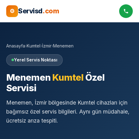
Servisd
.com
⚙
Anasayfa
›
Kumtel
›
İzmir
›
Menemen
Yerel Servis Noktası
Menemen
Kumtel
Özel
Servisi
Menemen, İzmir bölgesinde Kumtel cihazları için
bağımsız özel servis bilgileri. Aynı gün müdahale,
ücretsiz arıza tespiti.