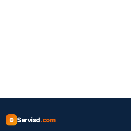
Servisd
.com
⚙