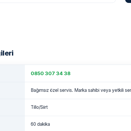
ileri
0850 307 34 38
Bağımsız özel servis. Marka sahibi veya yetkili serv
Tillo/Siirt
60 dakika