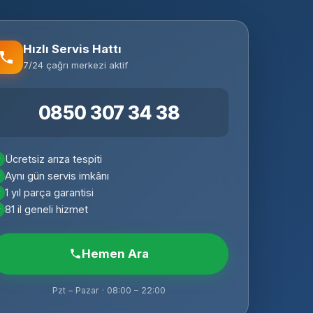
Hızlı Servis Hattı
7/24 çağrı merkezi aktif
0850 307 34 38
Ücretsiz arıza tespiti
Aynı gün servis imkânı
1 yıl parça garantisi
81 il geneli hizmet
Hemen Ara
Pzt – Pazar · 08:00 – 22:00