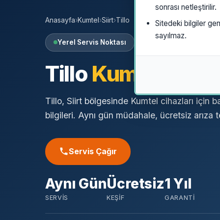
sonrası netleştirilir.
Anasayfa
›
Kumtel
›
Siirt
›
Tillo
Sitedeki bilgiler gen
sayılmaz.
Yerel Servis Noktası
Tillo
Kumtel
Özel 
Tillo, Siirt bölgesinde Kumtel cihazları için 
bilgileri. Aynı gün müdahale, ücretsiz arıza te
Servis Çağır
Aynı Gün
Ücretsiz
1 Yıl
SERVIS
KEŞIF
GARANTI