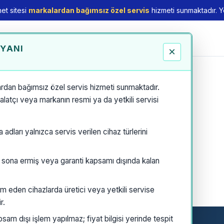
et sitesi
markalardan bağımsız özel servis
hizmeti sunmaktadır. Yet
EYANI
×
rdan bağımsız özel servis hizmeti sunmaktadır.
thalatçı veya markanın resmi ya da yetkili servisi
dları yalnızca servis verilen cihaz türlerini
i sona ermiş veya garanti kapsamı dışında kalan
m eden cihazlarda üretici veya yetkili servise
r.
am dışı işlem yapılmaz; fiyat bilgisi yerinde tespit