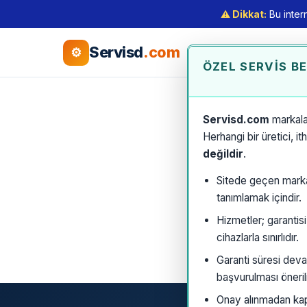
⚠️ Dikkat:
Bu intern
Servisd
.com
⚙
ÖZEL SERVIS B
Servisd.com
markala
Herhangi bir üretici, i
değildir
.
Sitede geçen marka a
tanımlamak içindir.
Hizmetler; garantis
cihazlarla sınırlıdır.
Garanti süresi deva
başvurulması önerili
Onay alınmadan kaps