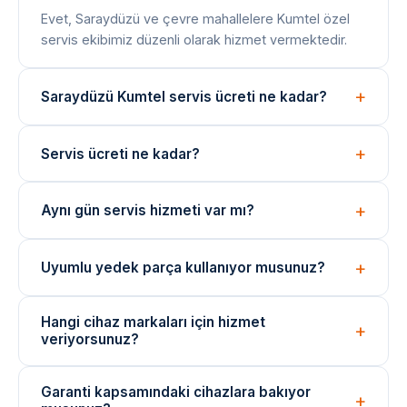
Evet, Saraydüzü ve çevre mahallelere Kumtel özel
servis ekibimiz düzenli olarak hizmet vermektedir.
Saraydüzü Kumtel servis ücreti ne kadar?
Arıza tespiti ücretsizdir. Onarım bedeli arıza türüne
Servis ücreti ne kadar?
göre değişir; işlem öncesi net fiyat bilgisi paylaşılır.
Arıza tespiti ücretsizdir. Onarım ücreti, arızanın türüne
Aynı gün servis hizmeti var mı?
ve değişen parçaya göre belirlenir. İşlem öncesi fiyat
bilgisi verilir.
Evet, yoğunluğa bağlı olarak aynı gün içinde teknik
Uyumlu yedek parça kullanıyor musunuz?
ekibimizi yönlendirebiliyoruz. Acil durumlar için çağrı
merkezimizi arayın.
Onarımlarda cihaza uygun kaliteli veya eşdeğer
Hangi cihaz markaları için hizmet
yedek parçalar kullanılmaktadır. Parça değişimlerinde
veriyorsunuz?
garanti verilir.
Arçelik, Beko, Bosch, Siemens, Samsung, LG ve
Garanti kapsamındaki cihazlara bakıyor
daha birçok marka cihazı için bağımsız teknik servis