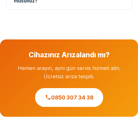
musunuz?
hizmeti sunuyoruz.
Garanti süresi dolmuş cihazlara özel servis hizmeti
veriyoruz. Herhangi bir markanın resmi veya yetkili
servisi değiliz.
Cihazınız Arızalandı mı?
Hemen arayın, aynı gün servis hizmeti alın.
Ücretsiz arıza tespiti.
0850 307 34 38