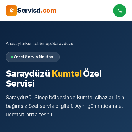
Servisd
.com
⚙
Anasayfa
›
Kumtel
›
Sinop
›
Saraydüzü
Yerel Servis Noktası
Saraydüzü
Kumtel
Özel
Servisi
Saraydüzü, Sinop bölgesinde Kumtel cihazları için
bağımsız özel servis bilgileri. Aynı gün müdahale,
ücretsiz arıza tespiti.