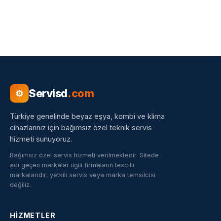
Servisd
.com
⚙
Türkiye genelinde beyaz eşya, kombi ve klima
cihazlarınız için bağımsız özel teknik servis
hizmeti sunuyoruz.
Bağımsız özel servis hizmeti verilmektedir. Sitede
adı geçen markalar ilgili firmaların tescilli
markalarıdır; yetkili servis veya marka temsilcisi
değiliz.
HIZMETLER