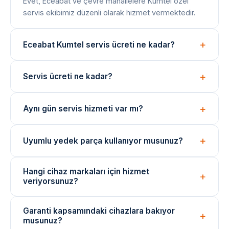
Evet, Eceabat ve çevre mahallelere Kumtel özel
servis ekibimiz düzenli olarak hizmet vermektedir.
Eceabat Kumtel servis ücreti ne kadar?
Arıza tespiti ücretsizdir. Onarım bedeli arıza türüne
Servis ücreti ne kadar?
göre değişir; işlem öncesi net fiyat bilgisi paylaşılır.
Arıza tespiti ücretsizdir. Onarım ücreti, arızanın türüne
Aynı gün servis hizmeti var mı?
ve değişen parçaya göre belirlenir. İşlem öncesi fiyat
bilgisi verilir.
Evet, yoğunluğa bağlı olarak aynı gün içinde teknik
Uyumlu yedek parça kullanıyor musunuz?
ekibimizi yönlendirebiliyoruz. Acil durumlar için çağrı
merkezimizi arayın.
Onarımlarda cihaza uygun kaliteli veya eşdeğer
Hangi cihaz markaları için hizmet
yedek parçalar kullanılmaktadır. Parça değişimlerinde
veriyorsunuz?
garanti verilir.
Arçelik, Beko, Bosch, Siemens, Samsung, LG ve
Garanti kapsamındaki cihazlara bakıyor
daha birçok marka cihazı için bağımsız teknik servis
musunuz?
hizmeti sunuyoruz.