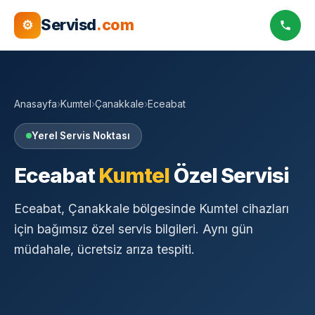
Servisd
.com
⚙
Anasayfa
›
Kumtel
›
Çanakkale
›
Eceabat
Yerel Servis Noktası
Eceabat
Kumtel
Özel Servisi
Eceabat, Çanakkale bölgesinde Kumtel cihazları
için bağımsız özel servis bilgileri. Aynı gün
müdahale, ücretsiz arıza tespiti.