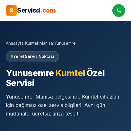
Servisd
.com
⚙
Anasayfa
›
Kumtel
›
Manisa
›
Yunusemre
Yerel Servis Noktası
Yunusemre
Kumtel
Özel
Servisi
Yunusemre, Manisa bölgesinde Kumtel cihazları
için bağımsız özel servis bilgileri. Aynı gün
müdahale, ücretsiz arıza tespiti.