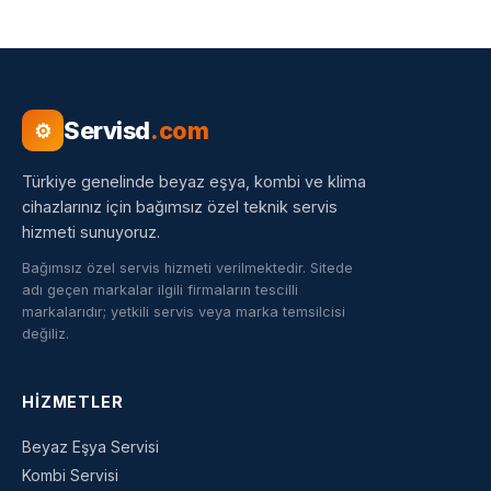
Servisd
.com
⚙
Türkiye genelinde beyaz eşya, kombi ve klima
cihazlarınız için bağımsız özel teknik servis
hizmeti sunuyoruz.
Bağımsız özel servis hizmeti verilmektedir. Sitede
adı geçen markalar ilgili firmaların tescilli
markalarıdır; yetkili servis veya marka temsilcisi
değiliz.
HIZMETLER
Beyaz Eşya Servisi
Kombi Servisi