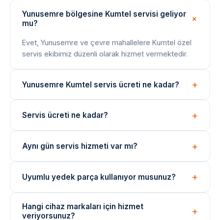
Yunusemre bölgesine Kumtel servisi geliyor
mu?
Evet, Yunusemre ve çevre mahallelere Kumtel özel
servis ekibimiz düzenli olarak hizmet vermektedir.
Yunusemre Kumtel servis ücreti ne kadar?
Arıza tespiti ücretsizdir. Onarım bedeli arıza türüne
Servis ücreti ne kadar?
göre değişir; işlem öncesi net fiyat bilgisi paylaşılır.
Arıza tespiti ücretsizdir. Onarım ücreti, arızanın türüne
Aynı gün servis hizmeti var mı?
ve değişen parçaya göre belirlenir. İşlem öncesi fiyat
bilgisi verilir.
Evet, yoğunluğa bağlı olarak aynı gün içinde teknik
Uyumlu yedek parça kullanıyor musunuz?
ekibimizi yönlendirebiliyoruz. Acil durumlar için çağrı
merkezimizi arayın.
Onarımlarda cihaza uygun kaliteli veya eşdeğer
Hangi cihaz markaları için hizmet
yedek parçalar kullanılmaktadır. Parça değişimlerinde
veriyorsunuz?