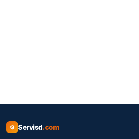
Servisd
.com
⚙