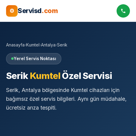
Servisd
.com
⚙
Anasayfa
›
Kumtel
›
Antalya
›
Serik
Yerel Servis Noktası
Serik
Kumtel
Özel Servisi
Serik, Antalya bölgesinde Kumtel cihazları için
bağımsız özel servis bilgileri. Aynı gün müdahale,
ücretsiz arıza tespiti.