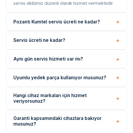
servis ekibimiz düzenli olarak hizmet vermektedir.
Pozantı Kumtel servis ücreti ne kadar?
Arıza tespiti ücretsizdir. Onarım bedeli arıza türüne
Servis ücreti ne kadar?
göre değişir; işlem öncesi net fiyat bilgisi paylaşılır.
Arıza tespiti ücretsizdir. Onarım ücreti, arızanın türüne
Aynı gün servis hizmeti var mı?
ve değişen parçaya göre belirlenir. İşlem öncesi fiyat
bilgisi verilir.
Evet, yoğunluğa bağlı olarak aynı gün içinde teknik
Uyumlu yedek parça kullanıyor musunuz?
ekibimizi yönlendirebiliyoruz. Acil durumlar için çağrı
merkezimizi arayın.
Onarımlarda cihaza uygun kaliteli veya eşdeğer
Hangi cihaz markaları için hizmet
yedek parçalar kullanılmaktadır. Parça değişimlerinde
veriyorsunuz?
garanti verilir.
Arçelik, Beko, Bosch, Siemens, Samsung, LG ve
Garanti kapsamındaki cihazlara bakıyor
daha birçok marka cihazı için bağımsız teknik servis
musunuz?
hizmeti sunuyoruz.