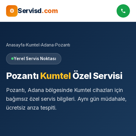
Servisd
.com
⚙
Anasayfa
›
Kumtel
›
Adana
›
Pozantı
Yerel Servis Noktası
Pozantı
Kumtel
Özel Servisi
Pozantı, Adana bölgesinde Kumtel cihazları için
bağımsız özel servis bilgileri. Aynı gün müdahale,
ücretsiz arıza tespiti.