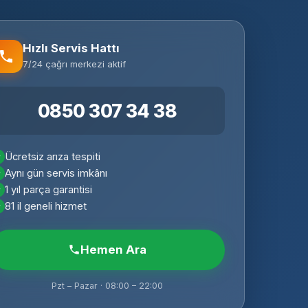
Hızlı Servis Hattı
7/24 çağrı merkezi aktif
0850 307 34 38
Ücretsiz arıza tespiti
Aynı gün servis imkânı
1 yıl parça garantisi
81 il geneli hizmet
Hemen Ara
Pzt – Pazar · 08:00 – 22:00