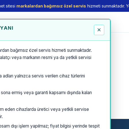
et sitesi
markalardan bağımsız özel servis
hizmeti sunmaktadır. Yet
EYANI
×
rdan bağımsız özel servis hizmeti sunmaktadır.
thalatçı veya markanın resmi ya da yetkili servisi
dları yalnızca servis verilen cihaz türlerini
i sona ermiş veya garanti kapsamı dışında kalan
m eden cihazlarda üretici veya yetkili servise
r.
am dışı işlem yapılmaz; fiyat bilgisi yerinde tespit