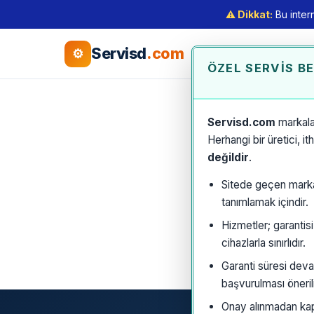
⚠️ Dikkat:
Bu intern
Servisd
.com
⚙
ÖZEL SERVIS B
Servisd.com
markala
Herhangi bir üretici, i
değildir
.
Sitede geçen marka a
tanımlamak içindir.
Hizmetler; garantis
cihazlarla sınırlıdır.
Garanti süresi deva
başvurulması önerili
Onay alınmadan kaps