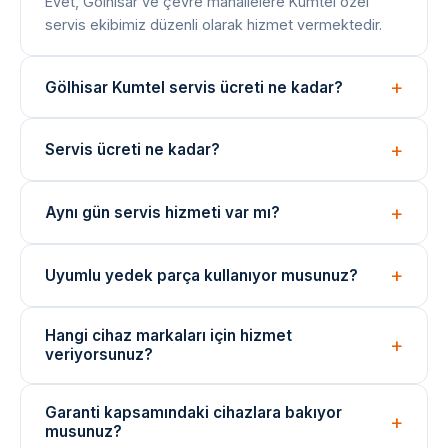
Evet, Gölhisar ve çevre mahallelere Kumtel özel
servis ekibimiz düzenli olarak hizmet vermektedir.
Gölhisar Kumtel servis ücreti ne kadar?
Arıza tespiti ücretsizdir. Onarım bedeli arıza türüne
Servis ücreti ne kadar?
göre değişir; işlem öncesi net fiyat bilgisi paylaşılır.
Arıza tespiti ücretsizdir. Onarım ücreti, arızanın türüne
Aynı gün servis hizmeti var mı?
ve değişen parçaya göre belirlenir. İşlem öncesi fiyat
bilgisi verilir.
Evet, yoğunluğa bağlı olarak aynı gün içinde teknik
Uyumlu yedek parça kullanıyor musunuz?
ekibimizi yönlendirebiliyoruz. Acil durumlar için çağrı
merkezimizi arayın.
Onarımlarda cihaza uygun kaliteli veya eşdeğer
Hangi cihaz markaları için hizmet
yedek parçalar kullanılmaktadır. Parça değişimlerinde
veriyorsunuz?
garanti verilir.
Arçelik, Beko, Bosch, Siemens, Samsung, LG ve
Garanti kapsamındaki cihazlara bakıyor
daha birçok marka cihazı için bağımsız teknik servis
musunuz?
hizmeti sunuyoruz.