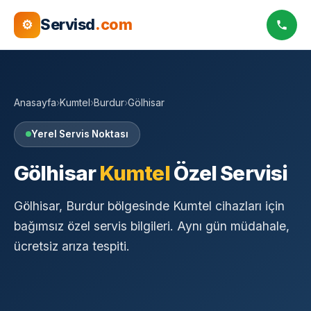
Servisd
.com
⚙
Anasayfa
›
Kumtel
›
Burdur
›
Gölhisar
Yerel Servis Noktası
Gölhisar
Kumtel
Özel Servisi
Gölhisar, Burdur bölgesinde Kumtel cihazları için
bağımsız özel servis bilgileri. Aynı gün müdahale,
ücretsiz arıza tespiti.