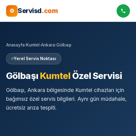
Servisd
.com
⚙
Anasayfa
›
Kumtel
›
Ankara
›
Gölbaşı
Yerel Servis Noktası
Gölbaşı
Kumtel
Özel Servisi
Gölbaşı, Ankara bölgesinde Kumtel cihazları için
bağımsız özel servis bilgileri. Aynı gün müdahale,
ücretsiz arıza tespiti.