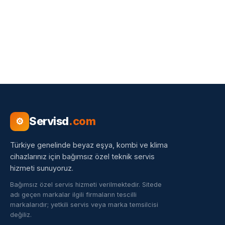
Servisd
.com
⚙
Türkiye genelinde beyaz eşya, kombi ve klima
cihazlarınız için bağımsız özel teknik servis
hizmeti sunuyoruz.
Bağımsız özel servis hizmeti verilmektedir. Sitede
adı geçen markalar ilgili firmaların tescilli
markalarıdır; yetkili servis veya marka temsilcisi
değiliz.