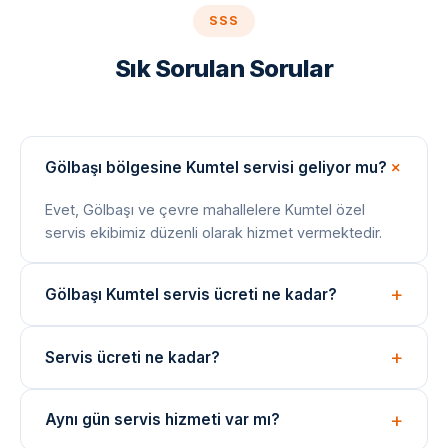
SSS
Sık Sorulan Sorular
Gölbaşı bölgesine Kumtel servisi geliyor mu?
Evet, Gölbaşı ve çevre mahallelere Kumtel özel
servis ekibimiz düzenli olarak hizmet vermektedir.
Gölbaşı Kumtel servis ücreti ne kadar?
Arıza tespiti ücretsizdir. Onarım bedeli arıza türüne
Servis ücreti ne kadar?
göre değişir; işlem öncesi net fiyat bilgisi paylaşılır.
Arıza tespiti ücretsizdir. Onarım ücreti, arızanın türüne
Aynı gün servis hizmeti var mı?
ve değişen parçaya göre belirlenir. İşlem öncesi fiyat
bilgisi verilir.