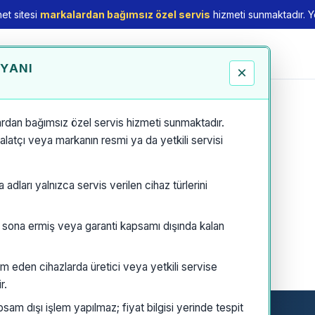
et sitesi
markalardan bağımsız özel servis
hizmeti sunmaktadır. Yet
EYANI
×
rdan bağımsız özel servis hizmeti sunmaktadır.
thalatçı veya markanın resmi ya da yetkili servisi
dları yalnızca servis verilen cihaz türlerini
i sona ermiş veya garanti kapsamı dışında kalan
m eden cihazlarda üretici veya yetkili servise
r.
am dışı işlem yapılmaz; fiyat bilgisi yerinde tespit