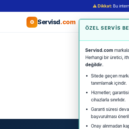
⚠️ Dikkat:
Bu intern
Servisd
.com
⚙
ÖZEL SERVIS B
Servisd.com
markala
Herhangi bir üretici, i
değildir
.
Sitede geçen marka a
tanımlamak içindir.
Hizmetler; garantis
cihazlarla sınırlıdır.
Garanti süresi deva
başvurulması önerili
Onay alınmadan kaps