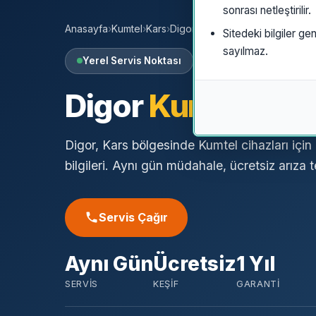
sonrası netleştirilir.
Anasayfa
›
Kumtel
›
Kars
›
Digor
Sitedeki bilgiler gen
sayılmaz.
Yerel Servis Noktası
Digor
Kumtel
Özel
Digor, Kars bölgesinde Kumtel cihazları için
bilgileri. Aynı gün müdahale, ücretsiz arıza te
Servis Çağır
Aynı Gün
Ücretsiz
1 Yıl
SERVIS
KEŞIF
GARANTI