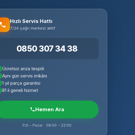
Hızlı Servis Hattı
7/24 çağrı merkezi aktif
0850 307 34 38
Ücretsiz arıza tespiti
Aynı gün servis imkânı
1 yıl parça garantisi
81 il geneli hizmet
Hemen Ara
Pzt – Pazar · 08:00 – 22:00