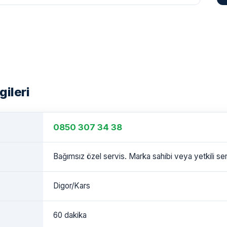
gileri
0850 307 34 38
Bağımsız özel servis. Marka sahibi veya yetkili serv
Digor/Kars
60 dakika