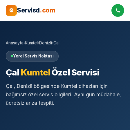
Servisd
.com
⚙
Anasayfa
›
Kumtel
›
Denizli
›
Çal
Yerel Servis Noktası
Çal
Kumtel
Özel Servisi
Çal, Denizli bölgesinde Kumtel cihazları için
bağımsız özel servis bilgileri. Aynı gün müdahale,
ücretsiz arıza tespiti.