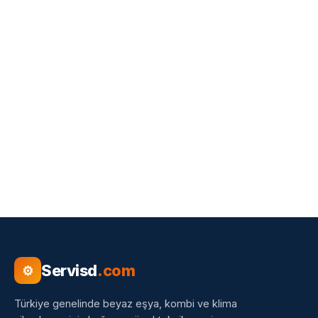
Servisd
.com
⚙
Türkiye genelinde beyaz eşya, kombi ve klima