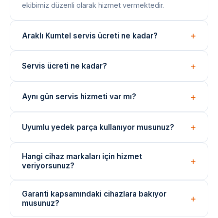
ekibimiz düzenli olarak hizmet vermektedir.
Araklı Kumtel servis ücreti ne kadar?
Arıza tespiti ücretsizdir. Onarım bedeli arıza türüne
Servis ücreti ne kadar?
göre değişir; işlem öncesi net fiyat bilgisi paylaşılır.
Arıza tespiti ücretsizdir. Onarım ücreti, arızanın türüne
Aynı gün servis hizmeti var mı?
ve değişen parçaya göre belirlenir. İşlem öncesi fiyat
bilgisi verilir.
Evet, yoğunluğa bağlı olarak aynı gün içinde teknik
Uyumlu yedek parça kullanıyor musunuz?
ekibimizi yönlendirebiliyoruz. Acil durumlar için çağrı
merkezimizi arayın.
Onarımlarda cihaza uygun kaliteli veya eşdeğer
Hangi cihaz markaları için hizmet
yedek parçalar kullanılmaktadır. Parça değişimlerinde
veriyorsunuz?
garanti verilir.
Arçelik, Beko, Bosch, Siemens, Samsung, LG ve
Garanti kapsamındaki cihazlara bakıyor
daha birçok marka cihazı için bağımsız teknik servis
musunuz?
hizmeti sunuyoruz.