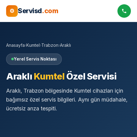
Servisd
.com
⚙
Anasayfa
›
Kumtel
›
Trabzon
›
Araklı
Yerel Servis Noktası
Araklı
Kumtel
Özel Servisi
Araklı, Trabzon bölgesinde Kumtel cihazları için
bağımsız özel servis bilgileri. Aynı gün müdahale,
ücretsiz arıza tespiti.