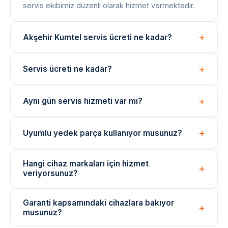
servis ekibimiz düzenli olarak hizmet vermektedir.
Akşehir Kumtel servis ücreti ne kadar?
Arıza tespiti ücretsizdir. Onarım bedeli arıza türüne
Servis ücreti ne kadar?
göre değişir; işlem öncesi net fiyat bilgisi paylaşılır.
Arıza tespiti ücretsizdir. Onarım ücreti, arızanın türüne
Aynı gün servis hizmeti var mı?
ve değişen parçaya göre belirlenir. İşlem öncesi fiyat
bilgisi verilir.
Evet, yoğunluğa bağlı olarak aynı gün içinde teknik
Uyumlu yedek parça kullanıyor musunuz?
ekibimizi yönlendirebiliyoruz. Acil durumlar için çağrı
merkezimizi arayın.
Onarımlarda cihaza uygun kaliteli veya eşdeğer
Hangi cihaz markaları için hizmet
yedek parçalar kullanılmaktadır. Parça değişimlerinde
veriyorsunuz?
garanti verilir.
Arçelik, Beko, Bosch, Siemens, Samsung, LG ve
Garanti kapsamındaki cihazlara bakıyor
daha birçok marka cihazı için bağımsız teknik servis
musunuz?
hizmeti sunuyoruz.