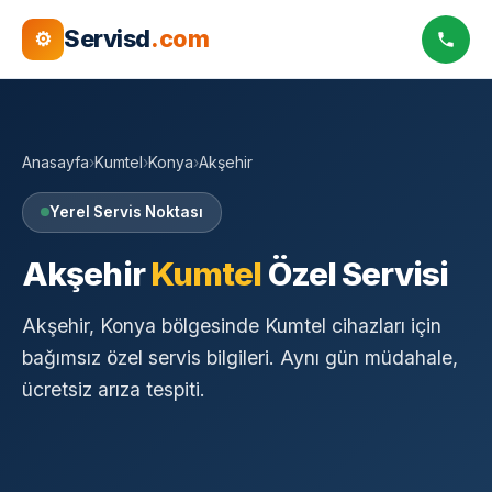
Servisd
.com
⚙
Anasayfa
›
Kumtel
›
Konya
›
Akşehir
Yerel Servis Noktası
Akşehir
Kumtel
Özel Servisi
Akşehir, Konya bölgesinde Kumtel cihazları için
bağımsız özel servis bilgileri. Aynı gün müdahale,
ücretsiz arıza tespiti.